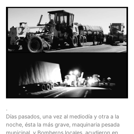
.
Días pasados, una vez al mediodía y otra a la
noche, ésta la más grave, maquinaria pesada
municipal, y Bomberos locales, acudieron en