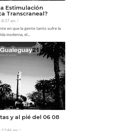
la Estimulación
a Transcraneal?
6 8:37 am
/
nte en que la gente tanto sufre la
ida moderna, el...
tas y al pié del 06 08
6 12:46 am
/