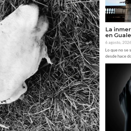
La inmer
en Gual
6 agosto, 202
Lo que no se s
desde hace dos