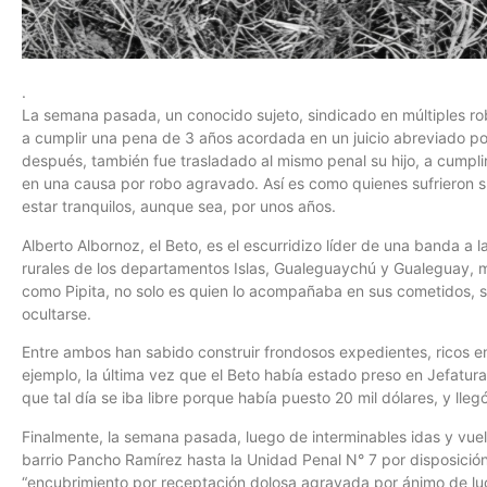
.
La semana pasada, un conocido sujeto, sindicado en múltiples ro
a cumplir una pena de 3 años acordada en un juicio abreviado p
después, también fue trasladado al mismo penal su hijo, a cumpli
en una causa por robo agravado. Así es como quienes sufrieron s
estar tranquilos, aunque sea, por unos años.
Alberto Albornoz, el Beto, es el escurridizo líder de una banda a 
rurales de los departamentos Islas, Gualeguaychú y Gualeguay, mi
como Pipita, no solo es quien lo acompañaba en sus cometidos, s
ocultarse.
Entre ambos han sabido construir frondosos expedientes, ricos 
ejemplo, la última vez que el Beto había estado preso en Jefatur
que tal día se iba libre porque había puesto 20 mil dólares, y llegó
Finalmente, la semana pasada, luego de interminables idas y vuelt
barrio Pancho Ramírez hasta la Unidad Penal N° 7 por disposición
“encubrimiento por receptación dolosa agravada por ánimo de lucro