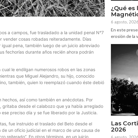
¿Qué es 
Magnétic
6 agosto, 202
En este prese
bos a campos, fue trasladado a la unidad penal N°7
erosión de la v
or vender cosas robadas reiteradamente. Días
r igual pena, también luego de un juicio abreviado
us fechorías durante años recién ahora podrán
la cual le endilgan numerosos robos en las zonas
entras que Miguel Alejandro, su hijo, conocido
ino, también, quien lo reemplazó cuando éste debió
en hechos, así como también en anécdotas. Por
a, gritaba desde el calabozo que ya había arreglado
 ese preciso día y se fue liberado por la Justicia.
Las Corti
as, fue instruido el traslado del Beto desde el
2026
 de un oficio judicial en el marco de una causa de
 reiterado”. En otros términos, en un juicio
6 agosto, 202