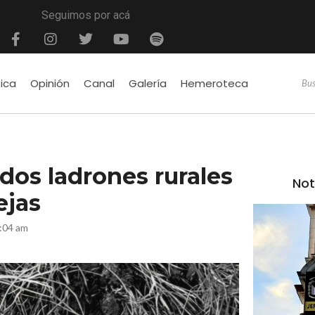
Seguimos por acá
tica
Opinión
Canal
Galería
Hemeroteca
cidos ladrones rurales
Not
ejas
:04 am