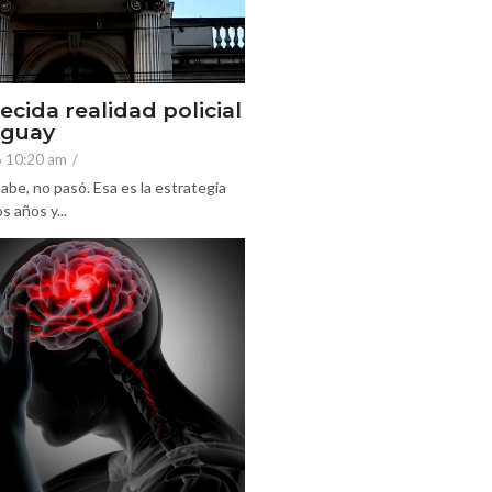
ecida realidad policial
eguay
6 10:20 am
/
abe, no pasó. Esa es la estrategia
 años y...