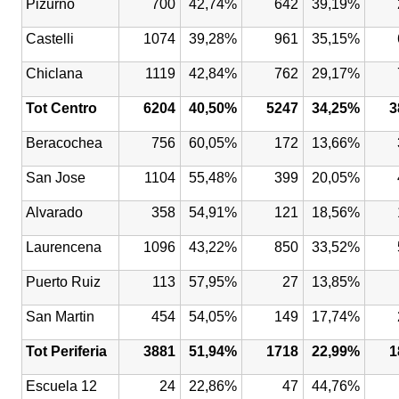
Pizurno
700
42,74%
642
39,19%
Castelli
1074
39,28%
961
35,15%
Chiclana
1119
42,84%
762
29,17%
Tot Centro
6204
40,50%
5247
34,25%
3
Beracochea
756
60,05%
172
13,66%
San Jose
1104
55,48%
399
20,05%
Alvarado
358
54,91%
121
18,56%
Laurencena
1096
43,22%
850
33,52%
Puerto Ruiz
113
57,95%
27
13,85%
San Martin
454
54,05%
149
17,74%
Tot Periferia
3881
51,94%
1718
22,99%
1
Escuela 12
24
22,86%
47
44,76%