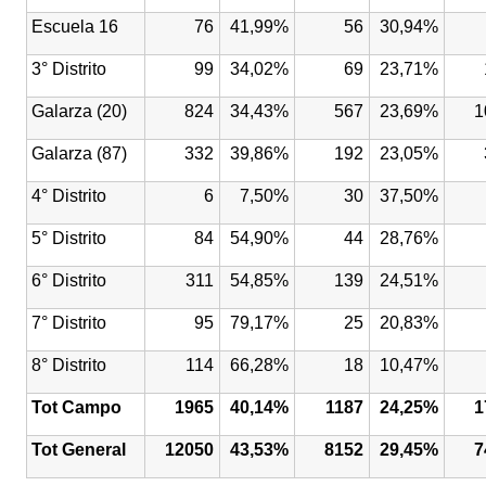
Escuela 16
76
41,99%
56
30,94%
3° Distrito
99
34,02%
69
23,71%
Galarza (20)
824
34,43%
567
23,69%
1
Galarza (87)
332
39,86%
192
23,05%
4° Distrito
6
7,50%
30
37,50%
5° Distrito
84
54,90%
44
28,76%
6° Distrito
311
54,85%
139
24,51%
7° Distrito
95
79,17%
25
20,83%
8° Distrito
114
66,28%
18
10,47%
Tot Campo
1965
40,14%
1187
24,25%
1
Tot General
12050
43,53%
8152
29,45%
7