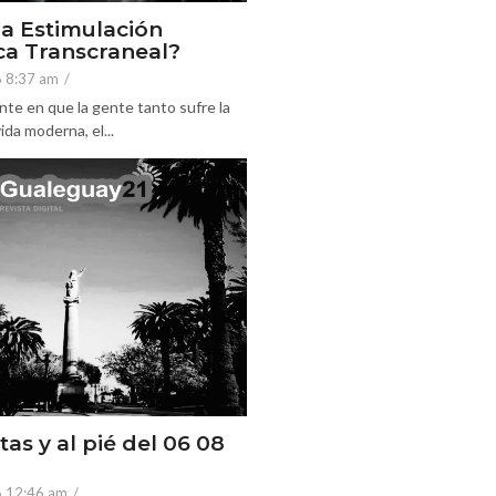
la Estimulación
a Transcraneal?
6 8:37 am
/
nte en que la gente tanto sufre la
ida moderna, el...
tas y al pié del 06 08
6 12:46 am
/