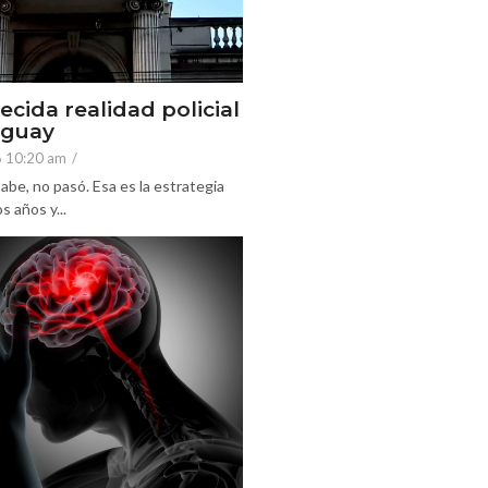
ecida realidad policial
eguay
6 10:20 am
/
abe, no pasó. Esa es la estrategia
 años y...