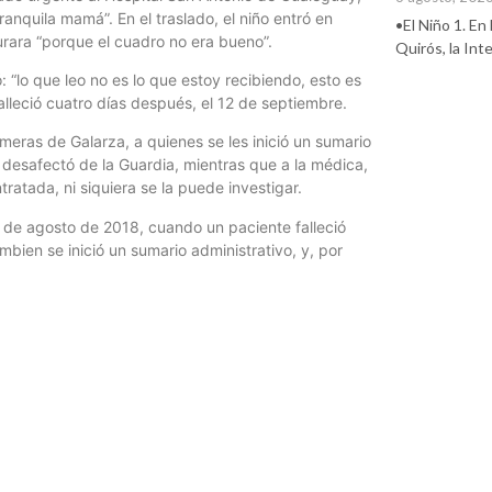
anquila mamá”. En el traslado, el niño entró en
•El Niño 1. En
purara “porque el cuadro no era bueno”.
Quirós, la In
 “lo que leo no es lo que estoy recibiendo, esto es
falleció cuatro días después, el 12 de septiembre.
rmeras de Galarza, a quienes se les inició un sumario
as desafectó de la Guardia, mientras que a la médica,
atada, ni siquiera se la puede investigar.
so de agosto de 2018, cuando un paciente falleció
mbien se inició un sumario administrativo, y, por