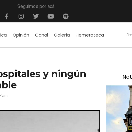
Seguimos por acá
tica
Opinión
Canal
Galería
Hemeroteca
spitales y ningún
Not
able
17 am