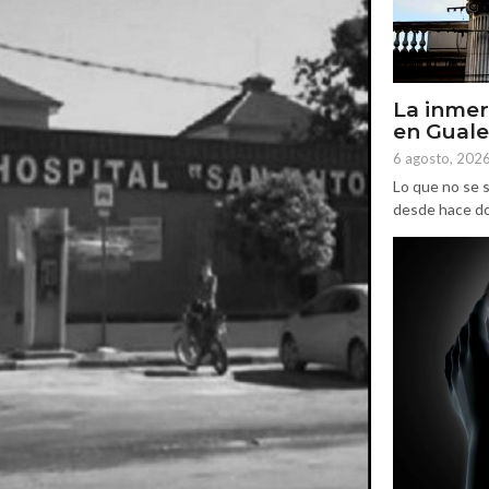
La inmer
en Gual
6 agosto, 202
Lo que no se s
desde hace dos