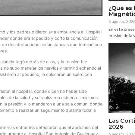
¿Qué es 
Magnétic
6 agosto, 202
En este prese
mó y los padres pidieron una ambulancia al Hospital
erosión de la v
nder donde era el pedido y cortó la comunicación
ia de desafortunadas circunstancias que terminó con
res.
lancia llegó detrás de ellos, y la tensión fue
ica no supo manejar los nervios y terminó echando al
sistieron al pequeño, le colocaron un suero con
ieron al hospital, donde dicen no haber sido
ales de la salud y se realizaron esfuerzos mínimos
on la presión y lo mandaron a una sala común, donde
mento a realizar un seguimiento durante toda la
Las Corti
2026
fermeras entrantes detectaron que el abdomen del
slado urgente al Hospital San Antonio de Gualeguay,
6 agosto, 202