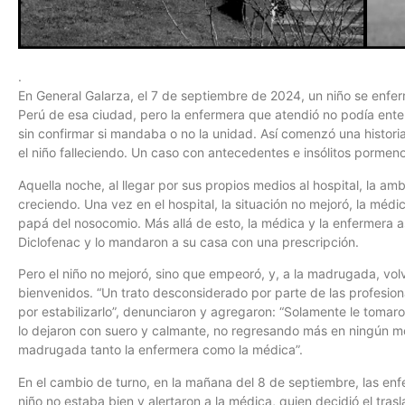
.
En General Galarza, el 7 de septiembre de 2024, un niño se enfer
Perú de esa ciudad, pero la enfermera que atendió no podía ente
sin confirmar si mandaba o no la unidad. Así comenzó una histor
el niño falleciendo. Un caso con antecedentes e insólitos pormeno
Aquella noche, al llegar por sus propios medios al hospital, la ambu
creciendo. Una vez en el hospital, la situación no mejoró, la méd
papá del nosocomio. Más allá de esto, la médica y la enfermera a
Diclofenac y lo mandaron a su casa con una prescripción.
Pero el niño no mejoró, sino que empeoró, y, a la madrugada, volv
bienvenidos. “Un trato desconsiderado por parte de las profesion
por estabilizarlo”, denunciaron y agregaron: “Solamente le tomar
lo dejaron con suero y calmante, no regresando más en ningún mo
madrugada tanto la enfermera como la médica”.
En el cambio de turno, en la mañana del 8 de septiembre, las en
niño no estaba bien y alertaron a la médica, quien decidió el tra