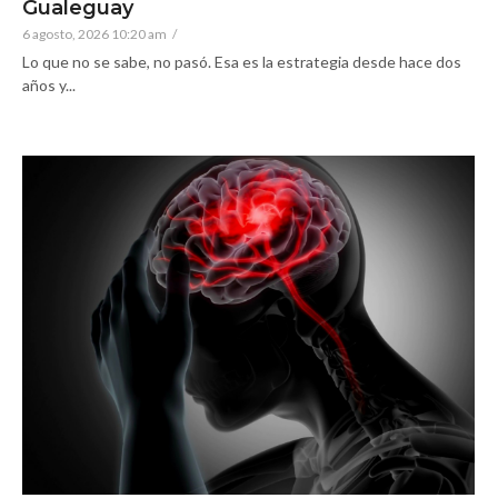
Gualeguay
6 agosto, 2026 10:20 am
/
Lo que no se sabe, no pasó. Esa es la estrategia desde hace dos
años y...