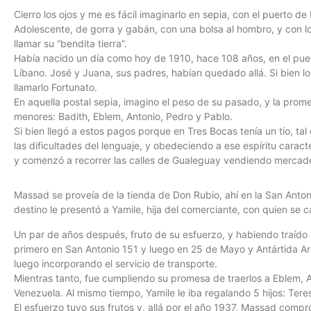
Cierro los ojos y me es fácil imaginarlo en sepia, con el puerto d
Adolescente, de gorra y gabán, con una bolsa al hombro, y con los 
llamar su “bendita tierra”.
Había nacido un día como hoy de 1910, hace 108 años, en el puebl
Líbano. José y Juana, sus padres, habían quedado allá. Si bien l
llamarlo Fortunato.
En aquella postal sepia, imagino el peso de su pasado, y la pr
menores: Badith, Eblem, Antonio, Pedro y Pablo.
Si bien llegó a estos pagos porque en Tres Bocas tenía un tío, ta
las dificultades del lenguaje, y obedeciendo a ese espíritu carac
y comenzó a recorrer las calles de Gualeguay vendiendo mercade
Massad se proveía de la tienda de Don Rubio, ahí en la San Antoni
destino le presentó a Yamile, hija del comerciante, con quien se 
Un par de años después, fruto de su esfuerzo, y habiendo traído
primero en San Antonio 151 y luego en 25 de Mayo y Antártida Ar
luego incorporando el servicio de transporte.
Mientras tanto, fue cumpliendo su promesa de traerlos a Eblem, An
Venezuela. Al mismo tiempo, Yamile le iba regalando 5 hijos: Teresi
El esfuerzo tuvo sus frutos y, allá por el año 1937, Massad compr