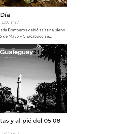
 Día
6 1:08 am
/
ada Bomberos debió asistir a pleno
25 de Mayo y Chacabuco se...
tas y al pié del 05 08