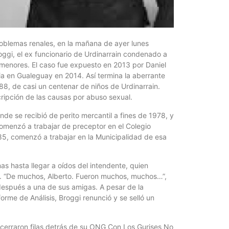
¿Qué es 
Magnétic
6 agosto, 202
En este prese
roblemas renales, en la mañana de ayer lunes
erosión de la v
Broggi, el ex funcionario de Urdinarrain condenado a
a menores. El caso fue expuesto en 2013 por Daniel
cia en Gualeguay en 2014. Así termina la aberrante
8, de casi un centenar de niños de Urdinarrain.
scripción de las causas por abuso sexual.
nde se recibió de perito mercantil a fines de 1978, y
comenzó a trabajar de preceptor en el Colegio
85, comenzó a trabajar en la Municipalidad de esa
mas hasta llegar a oídos del intendente, quien
ad. “De muchos, Alberto. Fueron muchos, muchos…”,
 después a una de sus amigas. A pesar de la
Las Corti
rme de Análisis, Broggi renunció y se selló un
2026
6 agosto, 202
•El Niño 1. En
 cerraron filas detrás de su ONG Con Los Gurises No