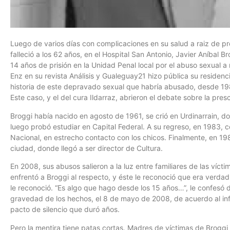
Luego de varios días con complicaciones en su salud a raiz de p
falleció a los 62 años, en el Hospital San Antonio, Javier Aníbal 
14 años de prisión en la Unidad Penal local por el abuso sexual 
Enz en su revista Análisis y Gualeguay21 hizo pública su residen
historia de este depravado sexual que habría abusado, desde 198
Este caso, y el del cura Ildarraz, abrieron el debate sobre la pre
Broggi había nacido en agosto de 1961, se crió en Urdinarrain, do
luego probó estudiar en Capital Federal. A su regreso, en 1983, 
Nacional, en estrecho contacto con los chicos. Finalmente, en 19
ciudad, donde llegó a ser director de Cultura.
En 2008, sus abusos salieron a la luz entre familiares de las vícti
enfrentó a Broggi al respecto, y éste le reconoció que era verd
le reconoció. “Es algo que hago desde los 15 años…”, le confesó
gravedad de los hechos, el 8 de mayo de 2008, de acuerdo al info
pacto de silencio que duró años.
Pero la mentira tiene patas cortas. Madres de víctimas de Broggi