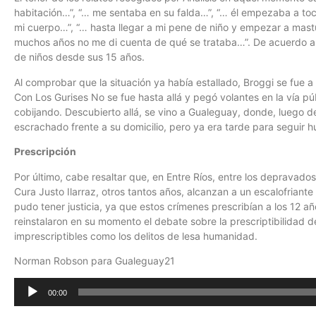
habitación…”, “… me sentaba en su falda…”, “… él empezaba a to
mi cuerpo…”, “… hasta llegar a mi pene de niño y empezar a mas
muchos años no me di cuenta de qué se trataba…”. De acuerdo a
de niños desde sus 15 años.
Al comprobar que la situación ya había estallado, Broggi se fue a v
Con Los Gurises No se fue hasta allá y pegó volantes en la vía pú
cobijando. Descubierto allá, se vino a Gualeguay, donde, luego d
escrachado frente a su domicilio, pero ya era tarde para seguir 
Prescripción
Por último, cabe resaltar que, en Entre Ríos, entre los depravado
Cura Justo Ilarraz, otros tantos años, alcanzan a un escalofriant
pudo tener justicia, ya que estos crímenes prescribían a los 12 
reinstalaron en su momento el debate sobre la prescriptibilidad de
imprescriptibles como los delitos de lesa humanidad.
Norman Robson para Gualeguay21
Reproductor
00:00
de
audio