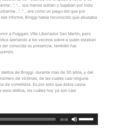
carme…”, “… sus manos subían y bajaban por todo
turbarme…”, “… era como un juego del que por
 ese informe, Broggi había reconocido que abusaba
ivir a Puíggari, Villa Libertador San Martín, pero
blica alertando a los vecinos sobre a quien estaban
e ser conocida su presencia, también fue
huyendo.
s delitos de Broggi, durante más de 30 años, y del
e número de víctimas, de las cuales casi ninguna
años de cometidos. Es por esto que éstos casos
 esos delitos, los cuáles hoy ya son casi
Utiliza
00:00
las
teclas