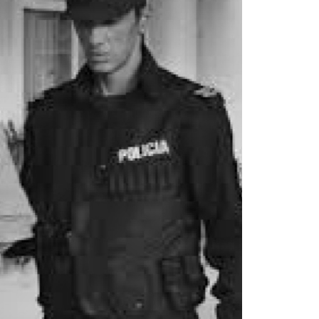
La inmer
en Gual
6 agosto, 202
Lo que no se s
desde hace dos