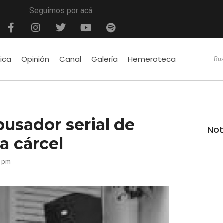
Seguimos por acá
tica
Opinión
Canal
Galería
Hemeroteca
busador serial de
Not
a cárcel
4 pm