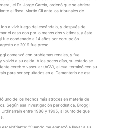
Quirós, la In
neral, el Dr. Jorge García, ordenó que se abriera
te el fiscal Martín Gil ante los tribunales de
 ido a vivir luego del escándalo, y después de
mar el caso con por lo menos dos víctimas, y éste
ggi fue condenado a 14 años por corrupción
 agosto de 2019 fue preso.
roggi comenzó con problemas renales, y fue
y volvió a su celda. A los pocos días, su estado se
nte cerebro vascular (ACV), el cual terminó con su
rain para ser sepultados en el Cementerio de esa
udó uno de los hechos más atroces en materia de
íos. Según esa investigación periodística, Broggi
 Urdinarrain entre 1988 y 1995, al punto de que
s.
es escalofriante: “Cuando me empezó a llevar a su