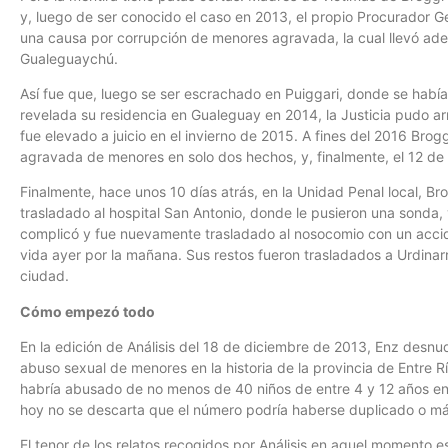
y, luego de ser conocido el caso en 2013, el propio Procurador Ge
una causa por corrupción de menores agravada, la cual llevó adelan
Gualeguaychú.
Así fue que, luego se ser escrachado en Puiggari, donde se había
revelada su residencia en Gualeguay en 2014, la Justicia pudo ar
fue elevado a juicio en el invierno de 2015. A fines del 2016 Bro
agravada de menores en solo dos hechos, y, finalmente, el 12 de
Finalmente, hace unos 10 días atrás, en la Unidad Penal local, B
trasladado al hospital San Antonio, donde le pusieron una sonda, 
complicó y fue nuevamente trasladado al nosocomio con un accide
vida ayer por la mañana. Sus restos fueron trasladados a Urdinar
ciudad.
Cómo empezó todo
En la edición de Análisis del 18 de diciembre de 2013, Enz desn
abuso sexual de menores en la historia de la provincia de Entre R
habría abusado de no menos de 40 niños de entre 4 y 12 años en
hoy no se descarta que el número podría haberse duplicado o má
El tenor de los relatos recogidos por Análisis en aquel momento 