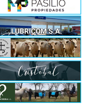
¿Qué es 
Magnétic
6 agosto, 202
En este prese
erosión de la v
Las Corti
2026
6 agosto, 202
•El Niño 1. En