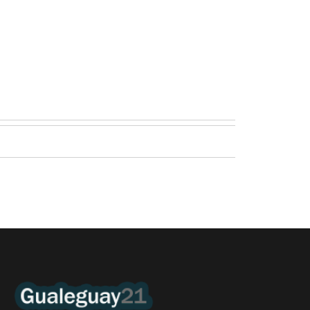
Quirós, la In