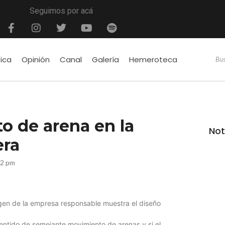
Seguimos por acá
tica
Opinión
Canal
Galería
Hemeroteca
o de arena en la
Not
era
32 pm
gen de la empresa responsable muestra el diseño
sentido de semejante movimiento de arenas y si el