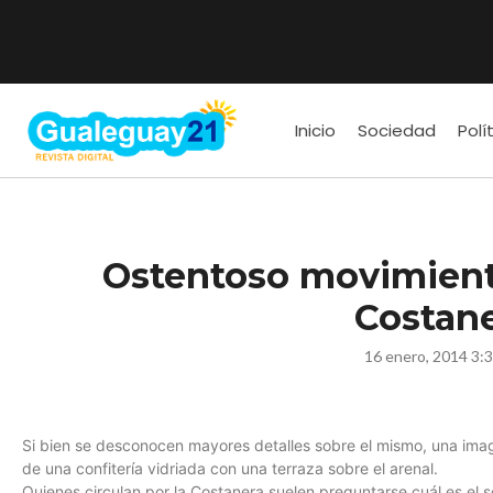
Inicio
Sociedad
Polí
Ostentoso movimient
Costan
16 enero, 2014 3:
Si bien se desconocen mayores detalles sobre el mismo, una ima
de una confitería vidriada con una terraza sobre el arenal.
Quienes circulan por la Costanera suelen preguntarse cuál es el 