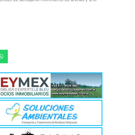
La inmer
en Gual
6 agosto, 202
Lo que no se s
desde hace dos